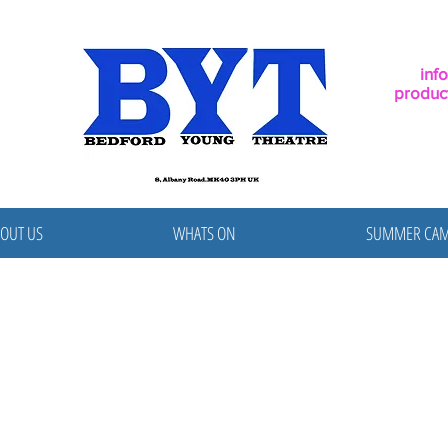
inf
produc
OUT US
WHATS ON
SUMMER CA