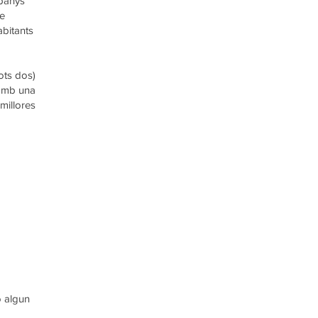
mpanys
ue
abitants
ots dos)
 amb una
millores
o algun