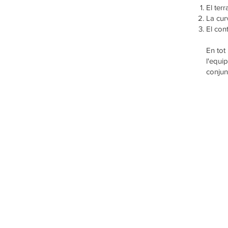
El ter
La cur
El cont
En tot
l'equi
conjun