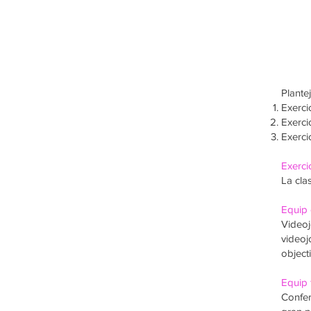
Plantej
Exerci
Exercic
Exerci
Exercic
La cla
Equip 
Videoj
videoj
object
Equip f
Confer