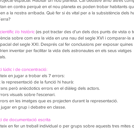
rojecte espacial: Habitar un nou planeta. Cal debatre amb altres co
tan en contra perquè en el nou planeta es poden trobar habitants q
en a la nostra arribada. Què fer si és vital per a la subsistència dels h
Terra?
ientífic i/o històric
(es pot tractar des d'un dels dos punts de vista o t
ència sobre com era la vida en una nau del segle XVI i comparar-la
pacial del segle XXI. Després cal fer conclusions per exposar quines 
rien inventar per facilitar la vida dels astronautes en els seus viatges
als.
i lúdic i de concentració:
teix en jugar a trobar els 7 errors:
 la representació de la funció hi haurà:
ans però anècdotics errors en el diàleg dels actors.
rrors visuals sobre l'escenari.
rors en les imatges que es projecten durant la representació.
 jugar en grup i debatre en classe.
ci de documentació escrita
teix en fer un treball individual o per grups sobre aquests tres mites 