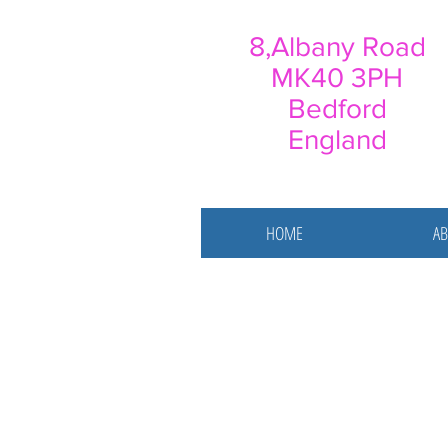
8,Albany Road
MK40 3PH
Bedford
England
HOME
AB