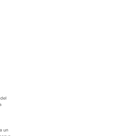
 del
a
 a un