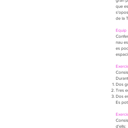
gran p
que es
s'opos
de la 
Equip c
Confer
nau es
es pod
espaci
Exercic
Consis
Durant
Dos gr
Tres e
Dos er
Es pot
Exerci
Consis
d'ells: